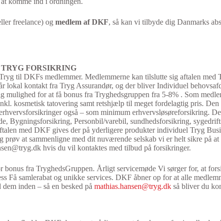
 at komme ind i ordningen.
eller freelance) og
medlem af DKF
, så kan vi tilbyde dig Danmarks ab
TRYG FORSIKRING
ryg til DKFs medlemmer. Medlemmerne kan tilslutte sig aftalen med Try
 lokal kontakt fra Tryg Assurandør, og der bliver Individuel behovsaf
g mulighed for at få bonus fra Tryghedsgruppen fra 5-8% . Som medle
nkl. kosmetisk tatovering samt retshjælp til meget fordelagtig pris. Den
 erhvervsforsikringer også – som minimum erhvervsløsøreforsikring. De
, Bygningsforsikring, Personbil/varebil, sundhedsforsikring, sygedrift
 aftalen med DKF gives der på yderligere produkter individuel Tryg Bu
prøv at sammenligne med dit nuværende selskab vi er helt sikre på at det
nsen@tryg.dk
hvis du vil kontaktes med tilbud på forsikringer.
 bonus fra TryghedsGruppen. Årligt servicemøde Vi sørger for, at fors
s Få samlerabat og unikke services. DKF åbner op for at alle medlemm
ed dem inden – så en besked på
mathias.hansen@tryg.dk
så bliver du ko