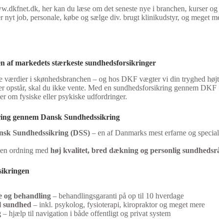
.dkfnet.dk, her kan du læse om det seneste nye i branchen, kurser og 
nyt job, personale, købe og sælge div. brugt klinikudstyr, og meget m
n af markedets stærkeste sundhedsforsikringer
le værdier i skønhedsbranchen – og hos DKF vægter vi din tryghed højt
r opstår, skal du ikke vente. Med en sundhedsforsikring gennem DKF få
r om fysiske eller psykiske udfordringer.
kring gennem Dansk Sundhedssikring
nsk Sundhedssikring (DSS)
– en af Danmarks mest erfarne og speciali
r en ordning med
høj kvalitet, bred dækning og personlig sundhedsr
sikringen
e og behandling
– behandlingsgaranti på op til 10 hverdage
l sundhed
– inkl. psykolog, fysioterapi, kiropraktor og meget mere
g
– hjælp til navigation i både offentligt og privat system