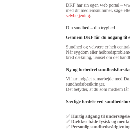
DKF har sin egen web portal – www
med dit medlemsnummer, søge efter 
selvbetjening
.
Din sundhed – din tryghed
Gennem DKF får du adgang til e
Sundhed og velvære er helt centra
Når sygdom eller helbredsprobleme
bred dækning, uanset om det handle
Ny og forbedret sundhedsforsi
Vi har indgået samarbejde med
Da
sundhedsforsikringer.
Det betyder, at du som medlem få
Særlige fordele ved sundhedsfor
✅
Hurtig adgang til undersøgels
✅
Dækker både fysisk og menta
✅
Personlig sundhedsrådgivnin