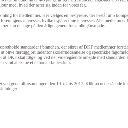
ajour med, hvad der rører sig inden for vores fag.
mling for medlemmer. Her vælges en bestyrelse, der består af 5 kompet
foreningens interesser, hvilke også er dine interesser. Alle medlemmer ha
emmer kan deltage på den årlige generalforsamling/årsmøde.
opretholde standarder i branchen, der sikrer af DKF medlemmer forstår 
d at blive færdiggjort indenfor skoler/uddannelse og specifikke fagområ
r at DKF skal følge, og ved det videregående arbejde med standarder, e
n samt at skabe et nationalt fællesskab.
aget ved generalforsamlingen den 19. marts 2017. Klik på nedestående 
lutninger.