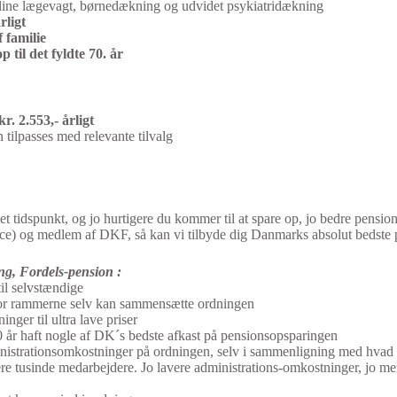
ine lægevagt, børnedækning og udvidet psykiatridækning
rligt
 familie
op til det fyldte 70. år
. 2.553,- årligt
n tilpasses med relevante tilvalg
t tidspunkt, og jo hurtigere du kommer til at spare op, jo bedre pension
lance) og medlem af DKF, så kan vi tilbyde dig Danmarks absolut bedste
ng, Fordels-pension :
il selvstændige
for rammerne selv kan sammensætte ordningen
nger til ultra lave priser
 år haft nogle af DK´s bedste afkast på pensionsopsparingen
nistrationsomkostninger på ordningen, selv i sammenligning med hvad n
flere tusinde medarbejdere. Jo lavere administrations-omkostninger, jo me