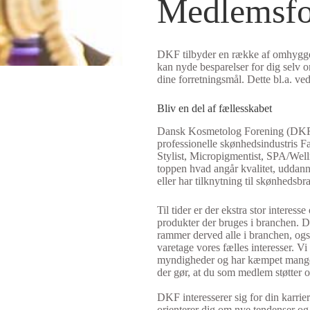
Medlemsfo
DKF tilbyder en række af omhyggeli
kan nyde besparelser for dig selv o
dine forretningsmål. Dette bl.a. 
Bliv en del af fællesskabet
Dansk Kosmetolog Forening (DKF) ha
professionelle skønhedsindustris 
Stylist, Micropigmentist, SPA/Well
toppen hvad angår kvalitet, uddanne
eller har tilknytning til skønheds
Til tider er der ekstra stor inter
produkter der bruges i branchen. Di
rammer derved alle i branchen, også
varetage vores fælles interesser. 
myndigheder og har kæmpet mange sa
der gør, at du som medlem støtter op
DKF interesserer sig for din karrie
orienterer dig om nye tendenser 