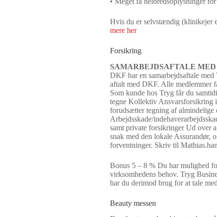
• Meget få helbredsoplysninger for
Hvis du er selvstændig (klinikejer 
mere her
Forsikring
SAMARBEJDSAFTALE MED 
DKF har en samarbejdsaftale med T
aftalt med DKF. Alle medlemmer får
Som kunde hos Tryg får du samtidi
tegne Kollektiv Ansvarsforsikring i
forudsætter tegning af almindelige
Arbejdsskade/indehaverarbejdsskade
samt private forsikringer Ud over
snak med den lokale Assurandør, og 
forventninger. Skriv til
Mathias.ha
Bonus 5 – 8 % Du har mulighed for
virksomhedens behov. Tryg Busines
har du derimod brug for at tale m
Beauty messen