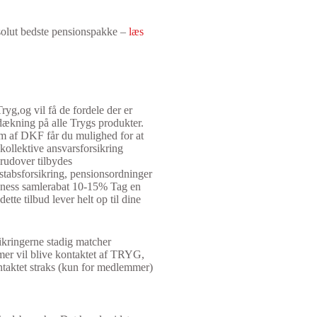
solut bedste pensionspakke –
læs
g,og vil få de fordele der er
dækning på alle Trygs produkter.
m af DKF får du mulighed for at
 kollektive ansvarsforsikring
rudover tilbydes
stabsforsikring, pensionsordninger
siness samlerabat 10-15% Tag en
te tilbud lever helt op til dine
ikringerne stadig matcher
er vil blive kontaktet af TRYG,
ntaktet straks (kun for medlemmer)