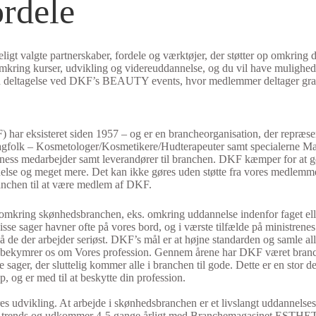
rdele
gt valgte partnerskaber, fordele og værktøjer, der støtter op omkring 
mkring kurser, udvikling og videreuddannelse, og du vil have mulighed 
ved deltagelse ved DKF’s BEAUTY events, hvor medlemmer deltager grati
r eksisteret siden 1957 – og er en brancheorganisation, der repræsent
Fagfolk – Kosmetologer/Kosmetikere/Hudterapeuter samt specialerne Mak
ness medarbejder samt leverandører til branchen. DKF kæmper for at gø
lse og meget mere. Det kan ikke gøres uden støtte fra vores medlemmer, 
branchen til at være medlem af DKF.
esse omkring skønhedsbranchen, eks. omkring uddannelse indenfor faget e
sse sager havner ofte på vores bord, og i værste tilfælde på ministrenes
 de der arbejder seriøst. DKF’s mål er at højne standarden og samle all
Vi bekymrer os om Vores profession. Gennem årene har DKF været branch
ger, der sluttelig kommer alle i branchen til gode. Dette er en stor de
, og er med til at beskytte din profession.
res udvikling. At arbejde i skønhedsbranchen er et livslangt uddannelses
og trends og udkommer 4-5 gange årligt med Branchemagasinet ESTHE