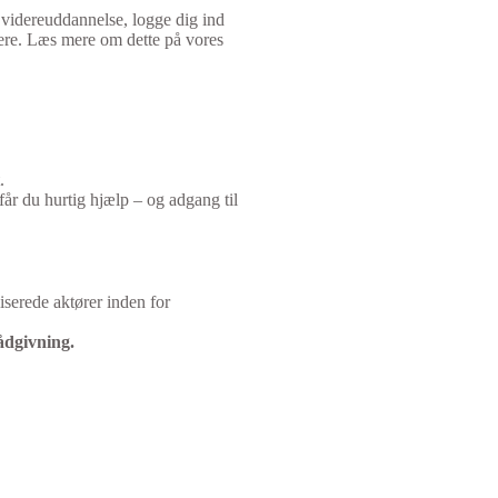
videreuddannelse, logge dig ind
ere. Læs mere om dette på vores
.
r du hurtig hjælp – og adgang til
serede aktører inden for
ådgivning.