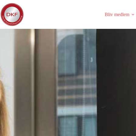
Fortsæt
til
indhold
Bliv medlem