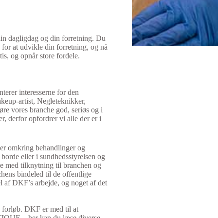
din dagligdag og din forretning. Du
for at udvikle din forretning, og nå
s, og opnår store fordele.
erer interesserne for den
eup-artist, Negleteknikker,
re vores branche god, seriøs og i
derfor opfordrer vi alle der er i
ller omkring behandlinger og
 borde eller i sundhedsstyrelsen og
e med tilknytning til branchen og
ens bindeled til de offentlige
l af DKF’s arbejde, og noget af det
 forløb. DKF er med til at
TIQUE – her kan du læse diverse