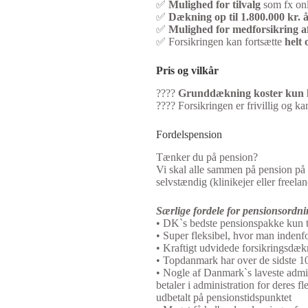
✅
Mulighed for tilvalg
som fx onl
✅
Dækning op til 1.800.000 kr. å
✅
Mulighed for medforsikring af
✅ Forsikringen kan fortsætte
helt 
Pris og vilkår
????
Grunddækning koster kun kr
???? Forsikringen er frivillig og ka
Fordelspension
Tænker du på pension?
Vi skal alle sammen på pension på e
selvstændig (klinikejer eller free
Særlige fordele for pensionsordni
• DK`s bedste pensionspakke kun t
• Super fleksibel, hvor man inden
• Kraftigt udvidede forsikringsdækni
• Topdanmark har over de sidste 10
• Nogle af Danmark`s laveste admi
betaler i administration for deres 
udbetalt på pensionstidspunktet