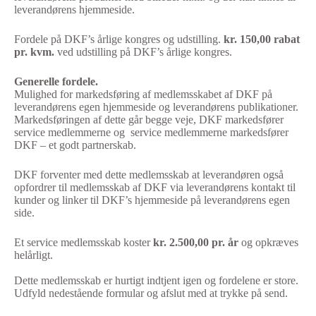
leverandørens hjemmeside.
Fordele på DKF’s årlige kongres og udstilling.
kr. 150,00 rabat
pr. kvm.
ved udstilling på DKF’s årlige kongres.
Generelle fordele.
Mulighed for markedsføring af medlemsskabet af DKF på
leverandørens egen hjemmeside og leverandørens publikationer.
Markedsføringen af dette går begge veje, DKF markedsfører
service medlemmerne og service medlemmerne markedsfører
DKF – et godt partnerskab.
DKF forventer med dette medlemsskab at leverandøren også
opfordrer til medlemsskab af DKF via leverandørens kontakt til
kunder og linker til DKF’s hjemmeside på leverandørens egen
side.
Et service medlemsskab koster
kr. 2.500,00 pr. år
og opkræves
helårligt.
Dette medlemsskab er hurtigt indtjent igen og fordelene er store.
Udfyld nedestående formular og afslut med at trykke på send.