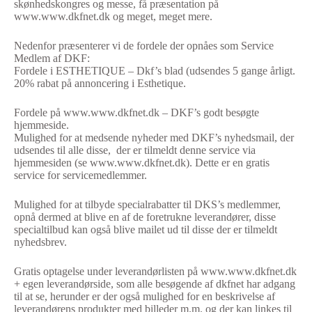
skønhedskongres og messe, få præsentation på
www.www.dkfnet.dk og meget, meget mere.
Nedenfor præsenterer vi de fordele der opnåes som Service
Medlem af DKF:
Fordele i ESTHETIQUE – Dkf’s blad (udsendes 5 gange årligt.
20% rabat på annoncering i Esthetique.
Fordele på www.www.dkfnet.dk – DKF’s godt besøgte
hjemmeside.
Mulighed for at medsende nyheder med DKF’s nyhedsmail, der
udsendes til alle disse, der er tilmeldt denne service via
hjemmesiden (se www.www.dkfnet.dk). Dette er en gratis
service for servicemedlemmer.
Mulighed for at tilbyde specialrabatter til DKS’s medlemmer,
opnå dermed at blive en af de foretrukne leverandører, disse
specialtilbud kan også blive mailet ud til disse der er tilmeldt
nyhedsbrev.
Gratis optagelse under leverandørlisten på www.www.dkfnet.dk
+ egen leverandørside, som alle besøgende af dkfnet har adgang
til at se, herunder er der også mulighed for en beskrivelse af
leverandørens produkter med billeder m.m. og der kan linkes til