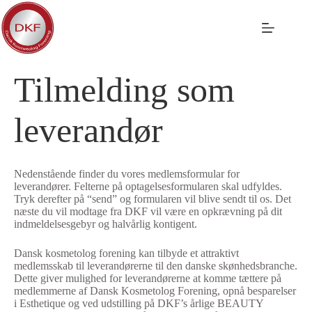
Fortsæt
til
indhold
Forside
/
Bliv medlem
/
Tilmeld dig
/
Tilmelding for
leverandører
Tilmelding som
leverandør
Nedenstående finder du vores medlemsformular for
leverandører. Felterne på optagelsesformularen skal udfyldes.
Tryk derefter på “send” og formularen vil blive sendt til os. Det
næste du vil modtage fra DKF vil være en opkrævning på dit
indmeldelsesgebyr og halvårlig kontigent.
Dansk kosmetolog forening kan tilbyde et attraktivt
medlemsskab til leverandørerne til den danske skønhedsbranche.
Dette giver mulighed for leverandørerne at komme tættere på
medlemmerne af Dansk Kosmetolog Forening, opnå besparelser
i Esthetique og ved udstilling på DKF’s årlige BEAUTY