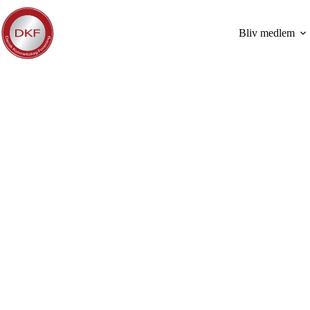
Fortsæt
til
indhold
Bliv medlem