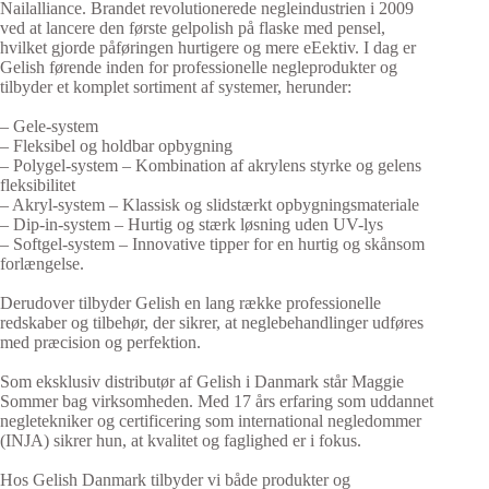
Nailalliance. Brandet revolutionerede negleindustrien i 2009
ved at lancere den første gelpolish på flaske med pensel,
hvilket gjorde påføringen hurtigere og mere eEektiv. I dag er
Gelish førende inden for professionelle negleprodukter og
tilbyder et komplet sortiment af systemer, herunder:
– Gele-system
– Fleksibel og holdbar opbygning
– Polygel-system – Kombination af akrylens styrke og gelens
fleksibilitet
– Akryl-system – Klassisk og slidstærkt opbygningsmateriale
– Dip-in-system – Hurtig og stærk løsning uden UV-lys
– Softgel-system – Innovative tipper for en hurtig og skånsom
forlængelse.
Derudover tilbyder Gelish en lang række professionelle
redskaber og tilbehør, der sikrer, at neglebehandlinger udføres
med præcision og perfektion.
Som eksklusiv distributør af Gelish i Danmark står Maggie
Sommer bag virksomheden. Med 17 års erfaring som uddannet
negletekniker og certificering som international negledommer
(INJA) sikrer hun, at kvalitet og faglighed er i fokus.
Hos Gelish Danmark tilbyder vi både produkter og