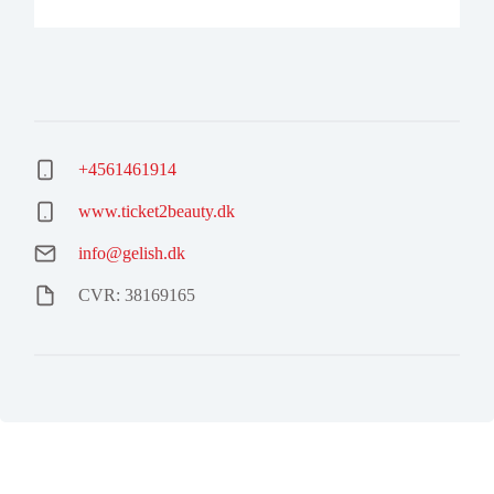
+4561461914
www.ticket2beauty.dk
info@gelish.dk
CVR: 38169165