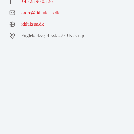
+45 28 90 03 26
ordre@lidtluksus.dk
idtluksus.dk
Fuglebækvej 4b.st. 2770 Kastrup