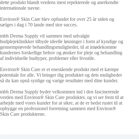
dette produkt blandt verdens mest repekterede og anerkendte
internationale navne.
Environ® Skin Care blev opfundet for over 25 år siden og
sælges i dag i 70 lande med stor succes.
mbh Derma Supply vil sammen med udvalgte
hudplejeklinikker tilbyde ideelle løsninger i form af kyndige og
gennemprøvede behandlingsmuligheder, til at imødekomme
kundernes forskellige behov og ønsker for pleje og behandling
af individuelle hudtyper, problemer eller livsstile.
Environ® Skin Care er et enestående produkt med et kæmpe
potentiale for alle. Vi bringer dig produktet og dets muligheder
så du kan opnå synlige og varige resultater med dine kunder.
mbh Derma Supply byder velkommen ind i den fascinerende
verden med Environ® Skin Care produkter, og vi ser frem til at
arbejde med vores kunder for at sikre, at de er bedst rustet til at
opbygge en professionel forretning sammen med Environ®
Skin Care produkterne.