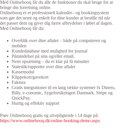
Med Onlinebooq får du alle de funktioner du skal bruge for at
bringe din forretning online.
Onlinebooq er et professionelt kalender– og bookingsystem
som gør det nemt og enkelt for dine kunder at bestille tid når
det passer dem og giver dig færre afbrydelser i løbet af dagen.
Med Onlinebooq får du:
Overblik over dine aftaler – både på computeren og
mobilen
Kundedatabase med mulighed for journal
Påmindelser på sms og/eller email.
Nem opsætning – du er klar på få minutter
Statestik/rapporter over dine aftaler
Kassemodul
Klippekort/gavekort
Faktura
Gratis integrationer til en lang række systemer fx Dinero,
Billy, e-conomic, Sygeforsikringen Danmark, Stripe og
QuickPay.
Hurtig og effektiv support
Prøv Onlinebooq gratis og uforpligtende i 14 dage på:
https://www.onlinebooq.dk/online-booking-demo.aspx