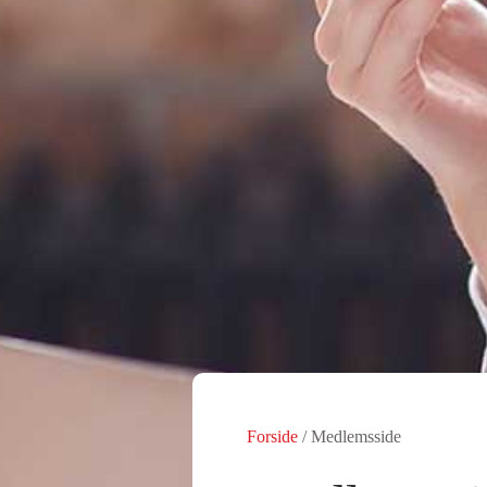
Forside
/
Medlemsside