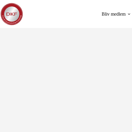
Fortsæt
til
indhold
Bliv medlem