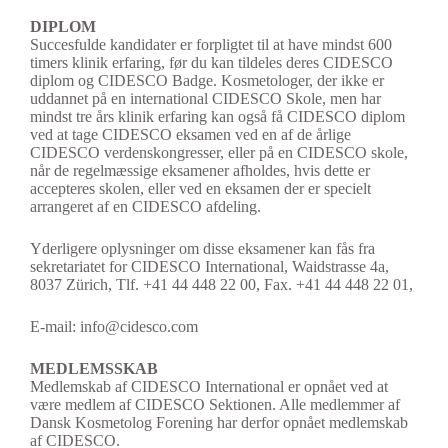
DIPLOM
Succesfulde kandidater er forpligtet til at have mindst 600
timers klinik erfaring, før du kan tildeles deres CIDESCO
diplom og CIDESCO Badge. Kosmetologer, der ikke er
uddannet på en international CIDESCO Skole, men har
mindst tre års klinik erfaring kan også få CIDESCO diplom
ved at tage CIDESCO eksamen ved en af de årlige
CIDESCO verdenskongresser, eller på en CIDESCO skole,
når de regelmæssige eksamener afholdes, hvis dette er
accepteres skolen, eller ved en eksamen der er specielt
arrangeret af en CIDESCO afdeling.
Yderligere oplysninger om disse eksamener kan fås fra
sekretariatet for CIDESCO International, Waidstrasse 4a,
8037 Zürich, Tlf. +41 44 448 22 00, Fax. +41 44 448 22 01,
E-mail:
info@cidesco.com
MEDLEMSSKAB
Medlemskab af CIDESCO International er opnået ved at
være medlem af CIDESCO Sektionen. Alle medlemmer af
Dansk Kosmetolog Forening har derfor opnået medlemskab
af CIDESCO.