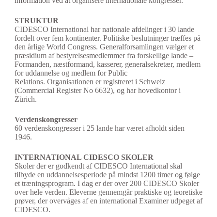
information ved at organisere internationale kongresser.
STRUKTUR
CIDESCO International har nationale afdelinger i 30 lande
fordelt over fem kontinenter. Politiske beslutninger træffes på
den årlige World Congress. Generalforsamlingen vælger et
præsidium af bestyrelsesmedlemmer fra forskellige lande –
Formanden, næstformand, kasserer, generalsekretær, medlem
for uddannelse og medlem for Public
Relations. Organisationen er registreret i Schweiz
(Commercial Register No 6632), og har hovedkontor i
Zürich.
Verdenskongresser
60 verdenskongresser i 25 lande har været afholdt siden
1946.
INTERNATIONAL CIDESCO SKOLER
Skoler der er godkendt af CIDESCO International skal
tilbyde en uddannelsesperiode på mindst 1200 timer og følge
et træningsprogram. I dag er der over 200 CIDESCO Skoler
over hele verden. Eleverne gennemgår praktiske og teoretiske
prøver, der overvåges af en international Examiner udpeget af
CIDESCO.