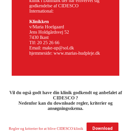
klinik i Danmark der har erhvervet sig
godkendelse af CIDESCO
International:
Klinikken
v/Maria Hoelgaard
Jens Holdgårdsvej 52
7430 Ikast
Tlf: 20 25 26 66
Email:
make-up@sol.dk
hjemmeside:
www.marias-hudpleje.dk
Vil du også godt have din klinik godkendt og anbefalet af
CIDESCO ?
Nedenfor kan du downloade regler, kriterier og
ansøgningsskema.
Download
Regler og kriterier for at blive CIDESCO klinik