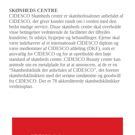
SKØNHEDS CENTRE
CIDESCO Skønheds centre er skønhedssaloner anbefalet af
CIDESCO, der giver kunder rundt om i verden med den
bedst mulige service. Disse skønheds centre skal overholde
visse betingelser vedrørende de faciliteter der tilbydes
kunderne, fx udstyr, hygiejne og behandlinger. Ejerne skal
være indehavere af et internationalt CIDESCO diplom og
være medlemmer af CIDESCO afdeling (DKF), som er
ansvarlig for CIDESCO og for at opretholde den høje
standard af skønheds centre. CIDESCO Beauty centre kan
anmode om en metalplade for at at annoncere, at de er en
“Skønhedsklinik der anbefales af CIDESCO”, det forener
skønhedsklinikken med det seriøse omdømme og goodwill
fra CIDESCO. Der er 78 akkrediterede skønhedsklinikker
verdensplan.