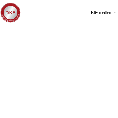
Fortsæt
til
indhold
Bliv medlem